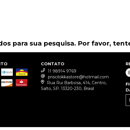
os para sua pesquisa. Por favor, tente
NTO
CONTATO
R
11 98914 9769
priscilokkastore@hotmail.com
Rua Rui Barbosa, 414, Centro,
F
Salto, SP. 13320-230, Brasil
D