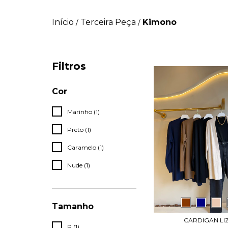
Início
Terceira Peça
Kimono
/
/
Filtros
Cor
Marinho (1)
Preto (1)
Caramelo (1)
Nude (1)
Tamanho
CARDIGAN LI
P (1)