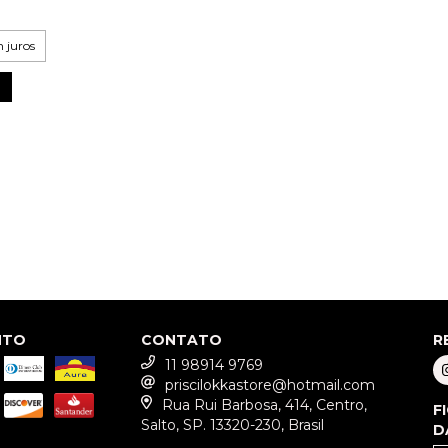
 juros
NTO
CONTATO
R
11 98914 9769
priscilokkastore@hotmail.com
Rua Rui Barbosa, 414, Centro,
F
Salto, SP. 13320-230, Brasil
D