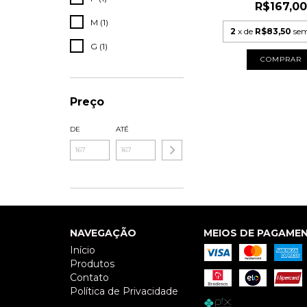
R$167,00
M (1)
2
x de
R$83,50
sem
G (1)
COMPRAR
Preço
DE
ATÉ
NAVEGAÇÃO
MEIOS DE PAGAME
Início
Produtos
Contato
Política de Privacidade