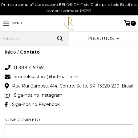
Primeira compra? Use o cupom BEMVINDA Frete Grátis para todo Brasil nas
compras acima de R$297
MENU
0
PRODUTOS
Início
/
Contato
11 98914 9769
priscilokkastore@hotmail.com
Rua Rui Barbosa, 414, Centro, Salto, SP. 13320-230, Brasil
Siga-nos no Instagram
Siga-nos no Facebook
NOME COMPLETO