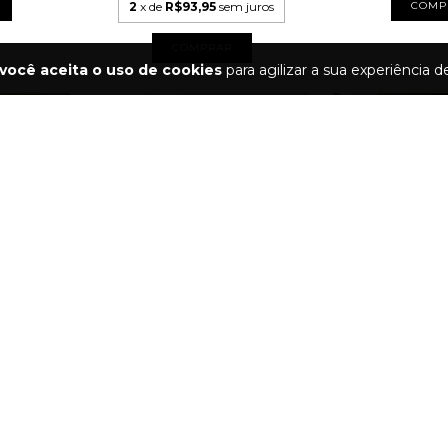
2
x de
R$93,95
sem juros
COMP
COMPRAR
você aceita o uso de cookies
para agilizar a sua experiência 
+1
+3
SHORTS JÚLIA
CALÇA JEA
R$99,00
R$19