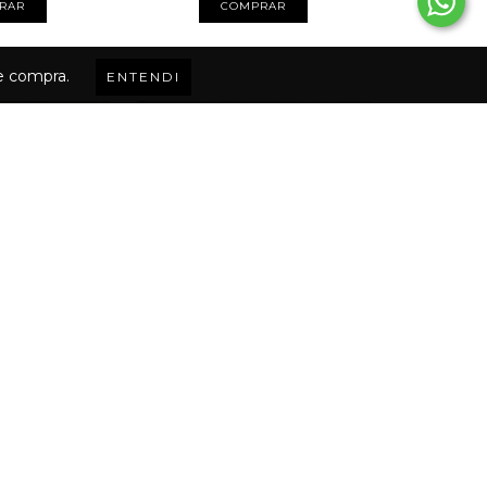
RAR
COMPRAR
de compra.
ENTENDI
+2
+2
CALÇA ALADIM RENDA
NS TESSA
R$157,00
9,90