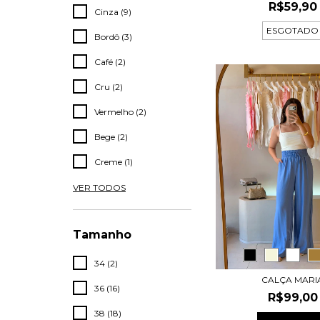
R$59,90
Cinza (9)
ESGOTADO
Bordô (3)
Café (2)
Cru (2)
Vermelho (2)
Bege (2)
Creme (1)
VER TODOS
Tamanho
34 (2)
CALÇA MARI
36 (16)
R$99,00
38 (18)