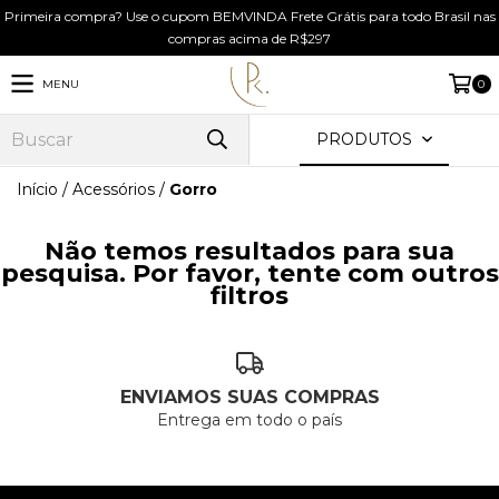
Primeira compra? Use o cupom BEMVINDA Frete Grátis para todo Brasil nas
compras acima de R$297
MENU
0
PRODUTOS
Início
/
Acessórios
/
Gorro
Não temos resultados para sua
pesquisa. Por favor, tente com outros
filtros
ENVIAMOS SUAS COMPRAS
Entrega em todo o país