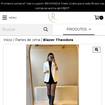
Primeira compra? Use o cupom BEMVINDA Frete Grátis para todo Brasil nas
compras acima de R$297
MENU
0
PRODUTOS
Início
/
Partes de cima
/
Blazer Theodora