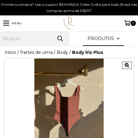
Primeira compra? Use o cupom BEMVINDA Frete Grátis para todo Brasil nas
compras acima de R$297
MENU
0
PRODUTOS
Início
/
Partes de cima
/
Body
/
Body Íris Plus