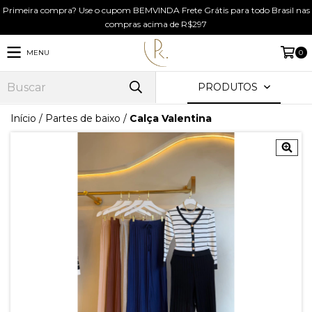
Primeira compra? Use o cupom BEMVINDA Frete Grátis para todo Brasil nas
compras acima de R$297
MENU
0
PRODUTOS
Início
/
Partes de baixo
/
Calça Valentina