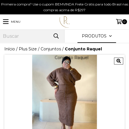
Primeira compra? Use o cupom BEMVINDA Frete Grátis para todo Brasil nas
compras acima de R$297
MENU
0
PRODUTOS
Início
/
Plus Size
/
Conjuntos
/
Conjunto Raquel