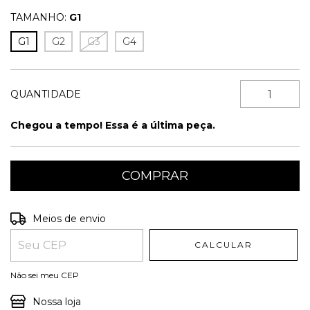
TAMANHO:
G1
G1
G2
G3
G4
QUANTIDADE
Chegou a tempo! Essa é a última peça.
Entregas para o CEP:
ALTERAR CEP
Meios de envio
CALCULAR
Não sei meu CEP
Nossa loja