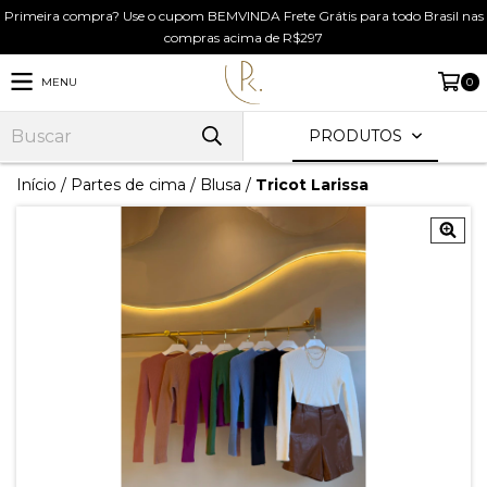
Primeira compra? Use o cupom BEMVINDA Frete Grátis para todo Brasil nas
compras acima de R$297
MENU
0
PRODUTOS
Início
/
Partes de cima
/
Blusa
/
Tricot Larissa