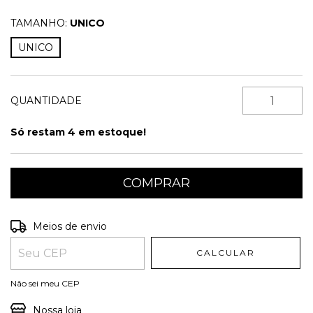
TAMANHO:
UNICO
UNICO
QUANTIDADE
Só restam
4
em estoque!
Entregas para o CEP:
ALTERAR CEP
Meios de envio
CALCULAR
Não sei meu CEP
Nossa loja