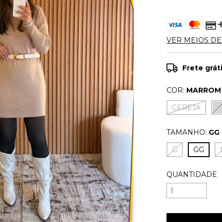
VER MEIOS D
Frete grát
COR:
MARROM
CEREJA
TAMANHO:
GG
G
GG
QUANTIDADE