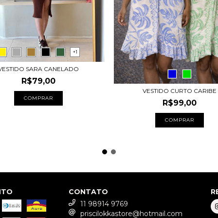
+1
VESTIDO SARA CANELADO
R$79,00
VESTIDO CURTO CARIBE
COMPRAR
R$99,00
COMPRAR
NTO
CONTATO
R
11 98914 9769
priscilokkastore@hotmail.com