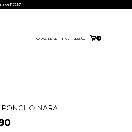
ima de R$297
0
CADASTRE-SE
INICIAR SESSÃO
E
O PONCHO NARA
90