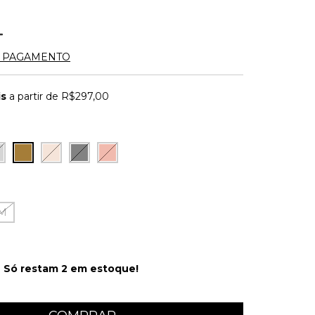
E PAGAMENTO
is
a partir de
R$297,00
M
Só restam
2
em estoque!