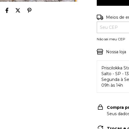
Entregas para o
Meios de e
Não sei meu CEP
Nossa loja
Priscilokka S
Salto - SP - 
Segunda à Se
09h às 14h
Compra p
Seus dados
Trocas e 