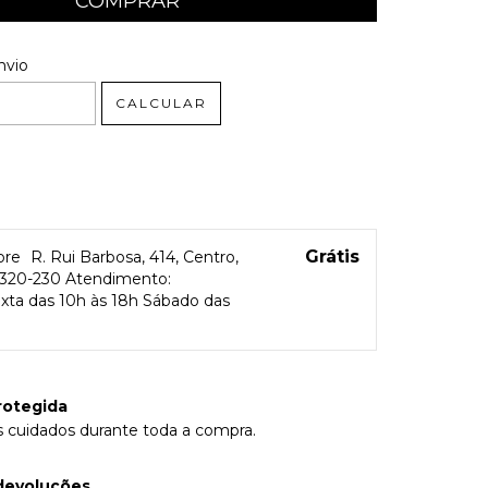
 CEP:
ALTERAR CEP
nvio
CALCULAR
Grátis
tore
R. Rui Barbosa, 414, Centro,
13320-230 Atendimento:
xta das 10h às 18h Sábado das
rotegida
 cuidados durante toda a compra.
devoluções