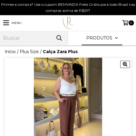
Primeira compra? Use o cupom BEMVINDA Frete Grátis para todo Brasil nas
compras acima de R$297
MENU
0
PRODUTOS
Início
/
Plus Size
/
Calça Zara Plus