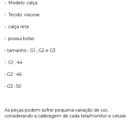
• Modelo: calça
• Tecido: viscose
• calça reta
• possui bolso
• tamanho : G1 , G2 e G3
• G1 : 44
• G2 : 46
• G3 : 50
As peças podem sofrer pequena variação de cor,
considerando a calibragem de cada tela/monitor e celular.